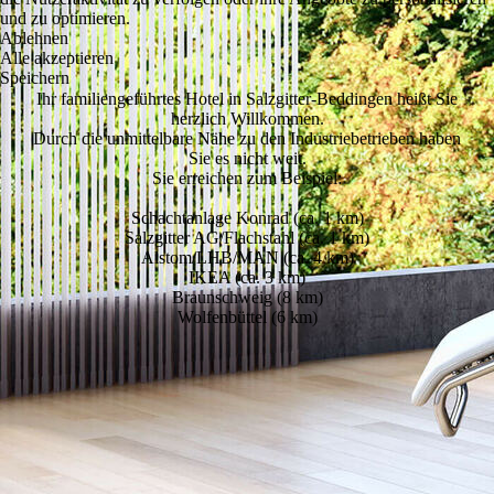
und zu optimieren.
Ablehnen
Alle akzeptieren
Speichern
Ihr familiengeführtes Hotel in Salzgitter-Beddingen heißt Sie
herzlich Willkommen.
Durch die unmittelbare Nähe zu den Industriebetrieben haben
Sie es nicht weit.
Sie erreichen zum Beispiel:
Schachtanlage Konrad (ca. 1 km)
Salzgitter AG/Flachstahl (ca. 1 km)
Alstom/LHB/MAN (ca. 4 km)
IKEA (ca. 3 km)
Braunschweig (8 km)
Wolfenbüttel (6 km)